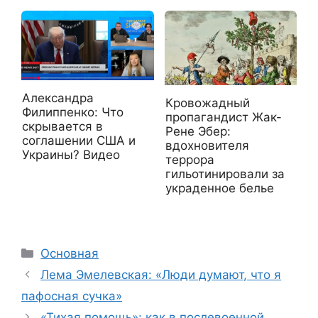
Александра
Кровожадный
Филиппенко: Что
пропагандист Жак-
скрывается в
Рене Эбер:
соглашении США и
вдохновителя
Украины? Видео
террора
гильотинировали за
украденное белье
Рубрики
Основная
Лема Эмелевская: «Люди думают, что я
пафосная сучка»
«Тихая помощь»: как в послевоенной