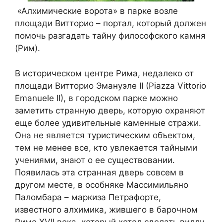
«Алхимические ворота» в парке возле
площади Витторио – портал, который должен
помочь разгадать тайну философского камня
(Рим).
В историческом центре Рима, недалеко от
площади Витторио Эмануэле II (Piazza Vittorio
Emanuele II), в городском парке можно
заметить странную дверь, которую охраняют
еще более удивительные каменные стражи.
Она не является туристическим объектом,
тем не менее все, кто увлекается тайными
учениями, знают о ее существовании.
Появилась эта странная дверь совсем в
другом месте, в особняке Массимильяно
Паломбара – маркиза Петрафорте,
известного алхимика, жившего в барочном
Риме XVII века, который хотел сделать виллу