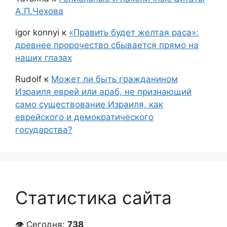
А.П.Чехова
igor konnyi
к
«Править будет желтая раса»:
древнее пророчество сбывается прямо на
наших глазах
Rudolf
к
Может ли быть гражданином
Израиля еврей или араб, не признающий
само существование Израиля, как
еврейского и демократического
государства?
Статистика сайта
👁 Сегодня:
738