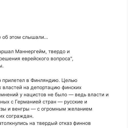
се об этом слышали…
маршал Маннергейм, твердо и
решения еврейского вопроса",
ы.
р прилетел в Финляндию. Целью
х властей на депортацию финских
омнений у нацистов не было — ведь власти и
ных с Германией стран — русские и
узы и венгры — с огромным желанием
их сограждан.
атолкнулись на твердый отказ финнов