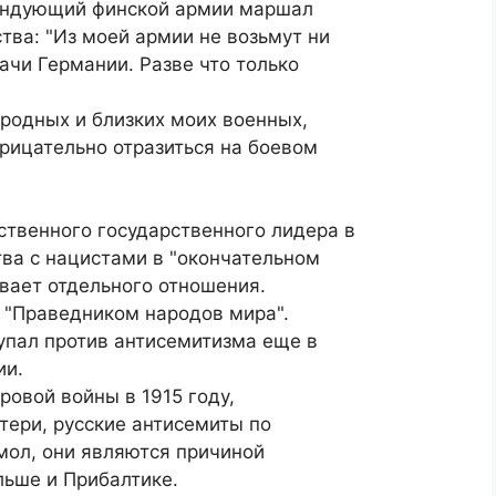
мандующий финской армии маршал
ва: "Из моей армии не возьмут ни
ачи Германии. Разве что только
родных и близких моих военных,
рицательно отразиться на боевом
твенного государственного лидера в
тва с нацистами в "окончательном
вает отдельного отношения.
н "Праведником народов мира".
пал против антисемитизма еще в
ии.
ровой войны в 1915 году,
тери, русские антисемиты по
 мол, они являются причиной
льше и Прибалтике.