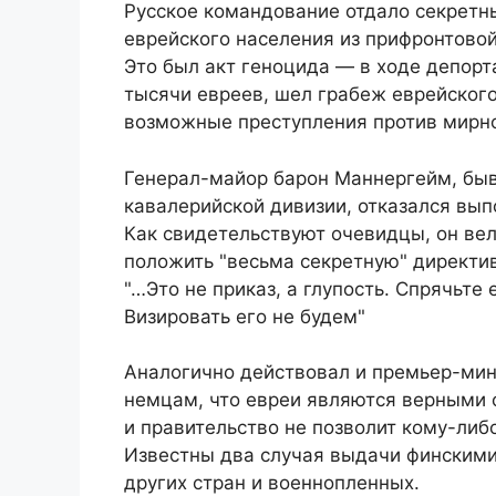
Русское командование отдало секретн
еврейского населения из прифронтовой
Это был акт геноцида — в ходе депорт
тысячи евреев, шел грабеж еврейског
возможные преступления против мирно
Генерал-майор барон Маннергейм, быв
кавалерийской дивизии, отказался вып
Как свидетельствуют очевидцы, он ве
положить "весьма секретную" директив
"…Это не приказ, а глупость. Спрячьте
Визировать его не будем"
Аналогично действовал и премьер-мин
немцам, что евреи являются верными
и правительство не позволит кому-либ
Известны два случая выдачи финским
других стран и военнопленных.