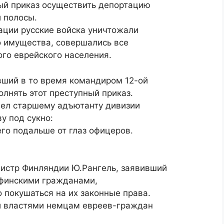
ый приказ осуществить депортацию
 полосы.
ации русские войска уничтожали
о имущества, совершались все
го еврейского населения.
ший в то время командиром 12-ой
олнять этот преступный приказ.
лел старшему адъютанту дивизии
у под сукно:
 его подальше от глаз офицеров.
истр Финляндии Ю.Рангель, заявивший
 финскими гражданами,
о покушаться на их законные права.
и властями немцам евреев-граждан