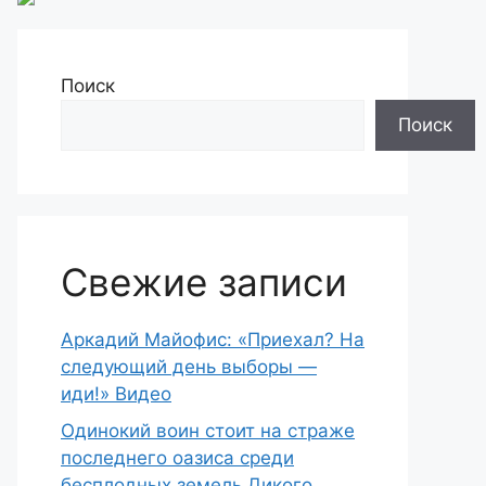
Поиск
Поиск
Свежие записи
Аркадий Майофис: «Приехал? На
следующий день выборы —
иди!» Видео
Одинокий воин стоит на страже
последнего оазиса среди
бесплодных земель Дикого