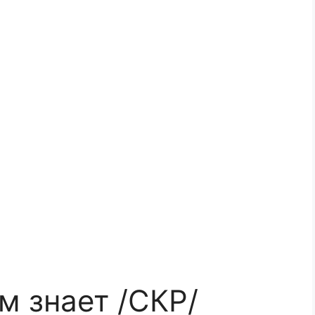
м знает /СКР/