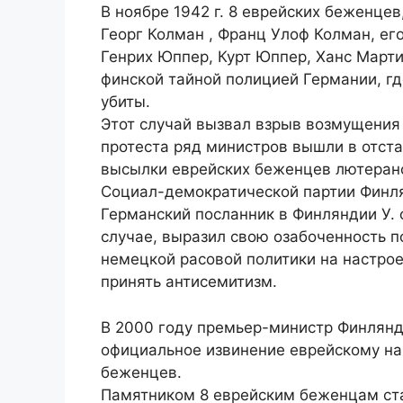
В ноябре 1942 г. 8 еврейских беженце
Георг Колман , Франц Улоф Колман, его 
Генрих Юппер, Курт Юппер, Ханс Март
финской тайной полицией Германии, г
убиты.
Этот случай вызвал взрыв возмущения
протеста ряд министров вышли в отста
высылки еврейских беженцев лютеранс
Социал-демократической партии Финл
Германский посланник в Финляндии У.
случае, выразил свою озабоченность п
немецкой расовой политики на настро
принять антисемитизм.
В 2000 году премьер-министр Финлянд
официальное извинение еврейскому на
беженцев.
Памятником 8 еврейским беженцам ст