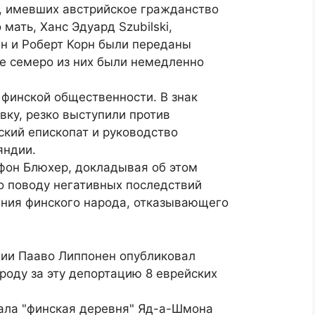
в, имевших австрийское гражданство
мать, Ханс Эдуард Szubilski,
ин и Роберт Корн были переданы
де семеро из них были немедленно
 финской общественности. В знак
вку, резко выступили против
кий епископат и руководство
яндии.
 фон Блюхер, докладывая об этом
о поводу негативных последствий
ения финского народа, отказывающего
ии Пааво Липпонен опубликовал
роду за эту депортацию 8 еврейских
ала "финская деревня" Яд-а-Шмона