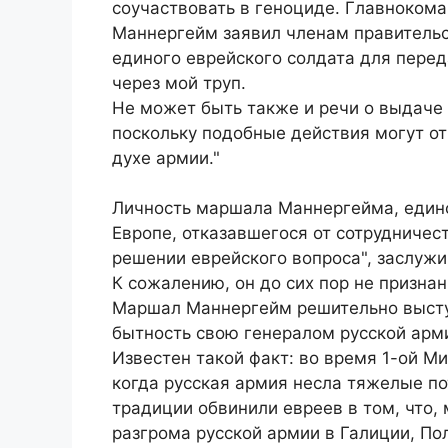
соучаствовать в геноциде. Главноко
Маннергейм заявил членам правительст
единого еврейского солдата для перед
через мой труп.
Не может быть также и речи о выдаче 
поскольку подобные действия могут от
духе армии."
Личность маршала Маннергейма, единс
Европе, отказавшегося от сотрудничес
решении еврейского вопроса", заслужи
К сожалению, он до сих пор не призна
Маршал Маннергейм решительно высту
бытность свою генералом русской арм
Известен такой факт: во время 1-ой Ми
когда русская армия несла тяжелые по
традиции обвинили евреев в том, что,
разгрома русской армии в Галиции, По