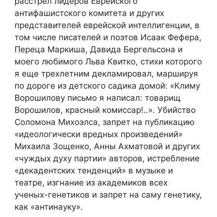
расстрел лидеров Еврейского
антифашистского комитета и других
представителей еврейской интеллигенции, в
том числе писателей и поэтов Исаак Фефера,
Переца Маркиша, Давида Бергельсона и
моего любимого Льва Квитко, стихи которого
я еще трехлетним декламировал, маршируя
по дороге из детского садика домой: «Климу
Ворошилову письмо я написал: товарищ
Ворошилов, красный комиссар!..». Убийство
Соломона Михоэлса, запрет на публикацию
«идеологически вредных произведений»
Михаила Зощенко, Анны Ахматовой и других
«чуждых духу партии» авторов, истребление
«декадентских тенденций» в музыке и
театре, изгнание из академиков всех
ученых-генетиков и запрет на саму генетику,
как «антинауку».