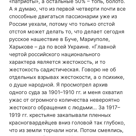
«патриоты», а остальные 50% – топь, болото.
А я думаю, что из первой четверти почти все
способные двигаться пассионарии уже из
России уехали, потому что только отстой
отстоя может делать то, что делает сегодня
русское нашествие в Буче, Мариуполе,
Харькове – да по всей Украине. «Главной
чертой российского национального
характера является жестокость, и то
жестокость садистическая. Говорю не об
отдельных взрывах жестокости, а о психике,
о душе народной. Я просмотрел архив
одного суда за 1901–1910 гг. и меня охватил
ужас от огромного количества невероятно
жестокого обращения с людьми… За 1917–
1919 гг. крестьяне закапывали пленных
красногвардейцев вниз головой так глубоко,
что из земли торчали ноги. Потом смеялись,