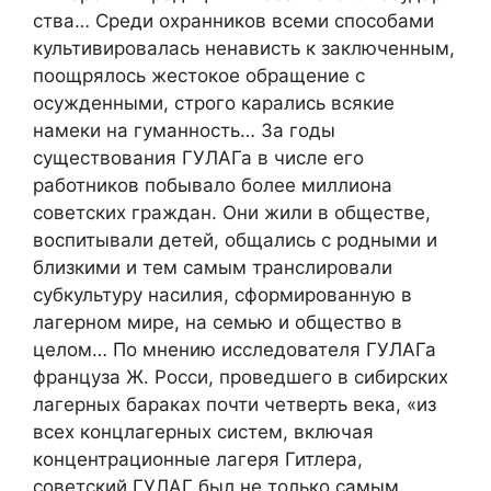
ства… Среди охранников всеми способами
культивировалась ненависть к заключенным,
поощрялось жестокое обращение с
осужденными, строго карались всякие
намеки на гуманность… За годы
существования ГУЛАГа в числе его
работников побывало более миллиона
советских граждан. Они жили в обществе,
воспитывали де­тей, общались с родными и
близкими и тем самым трансли­ровали
субкультуру насилия, сформированную в
лагерном мире, на семью и общество в
целом… По мне­нию исследователя ГУЛАГа
француза Ж. Росси, проведшего в сибирских
лагерных бараках почти четверть века, «из
всех концлагерных систем, включая
концентрационные лагеря Гитлера,
советский ГУЛАГ был не только самым