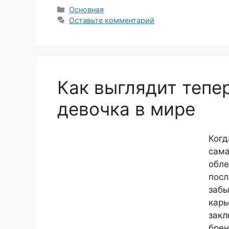
Рубрики
Основная
Оставьте комментарий
Как выглядит тепе
девочка в мире
Когд
сама
обле
посл
забы
карь
закл
брен