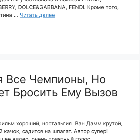
ERRY, DOLCE&GABBANA, FENDI. Кроме того,
стина …
Читать далее
я Все Чемпионы, Но
ет Бросить Ему Вызов
фильм хороший, ностальгия. Ван Дамм крутой,
й качок, садится на шпагат. Автор супер!
шее видео, очень приятный голос