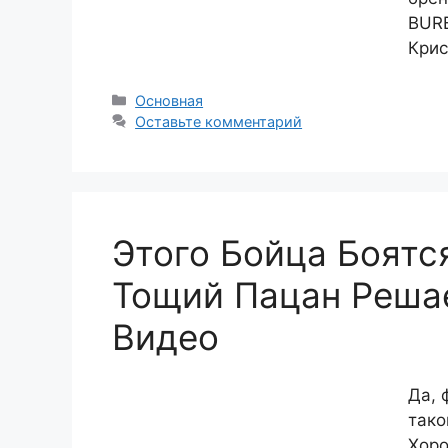
BURB
Кри
Рубрики
Основная
Оставьте комментарий
Этого Бойца Боятс
Тощий Пацан Реша
Видео
Да, 
тако
Хоро