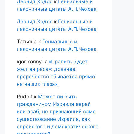
Леонид Ходос
к
Гениальные и
лаконичные цитаты А.П.Чехова
Леонид Ходос
к
Гениальные и
лаконичные цитаты А.П.Чехова
Татьяна
к
Гениальные и
лаконичные цитаты А.П.Чехова
igor konnyi
к
«Править будет
желтая раса»: древнее
пророчество сбывается прямо
на наших глазах
Rudolf
к
Может ли быть
гражданином Израиля еврей
или араб, не признающий само
существование Израиля, как
еврейского и демократического