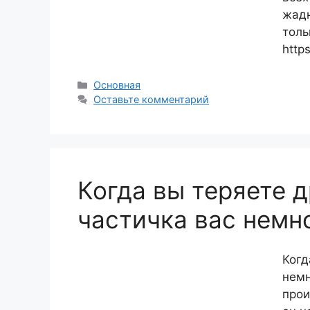
жадн
толь
http
Рубрики
Основная
Оставьте комментарий
Когда вы теряете д
частичка вас немн
Когд
немн
прои