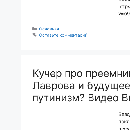
http
v=o9
Рубрики
Основная
Оставьте комментарий
Кучер про преемни
Лаврова и будущее
путинизм? Видео В
Безд
покл
всех