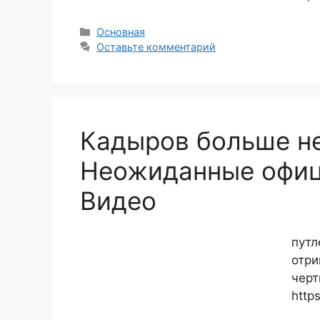
Рубрики
Основная
Оставьте комментарий
Кадыров больше не
Неожиданные офиц
Видео
путл
отри
черт
http