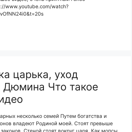
s://www.youtube.com/watch?
vOfNN24i0&t=20s
ка царька, уход
 Дюмина Что такое
идео
арных несколько семей Путем богатства и
онов владеют Родиной моей. Стоят превыше
 законов, Стеной стоят вокруг царя, Как мопсы