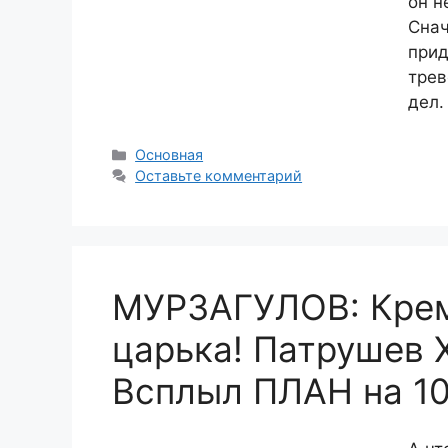
он н
Снач
прид
трев
дел.
Рубрики
Основная
Оставьте комментарий
МУРЗАГУЛОВ: Кре
царька! Патрушев
Всплыл ПЛАН на 10