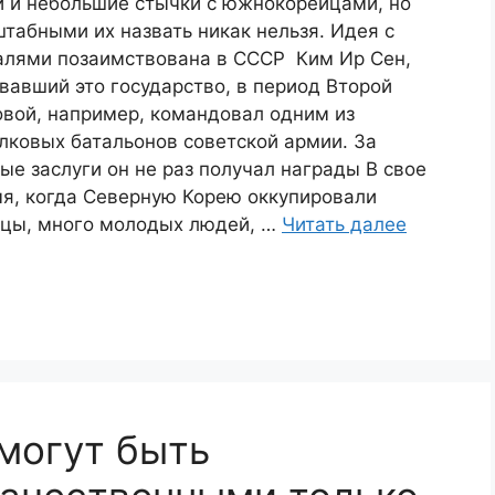
 и небольшие стычки с южнокорейцами, но
табными их назвать никак нельзя. Идея с
лями позаимствована в СССР Ким Ир Сен,
вавший это государство, в период Второй
вой, например, командовал одним из
лковых батальонов советской армии. За
ые заслуги он не раз получал награды В свое
я, когда Северную Корею оккупировали
цы, много молодых людей, …
Читать далее
могут быть