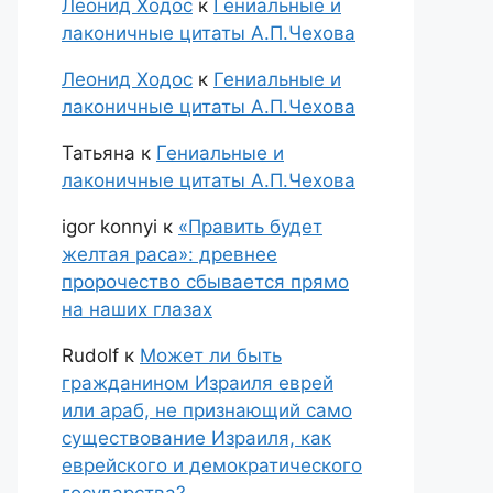
Леонид Ходос
к
Гениальные и
лаконичные цитаты А.П.Чехова
Леонид Ходос
к
Гениальные и
лаконичные цитаты А.П.Чехова
Татьяна
к
Гениальные и
лаконичные цитаты А.П.Чехова
igor konnyi
к
«Править будет
желтая раса»: древнее
пророчество сбывается прямо
на наших глазах
Rudolf
к
Может ли быть
гражданином Израиля еврей
или араб, не признающий само
существование Израиля, как
еврейского и демократического