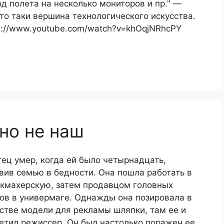
д полета на несколько мониторов и пр." —
то таки вершина технологического искусства.
s://www.youtube.com/watch?v=khOqjNRhcPY
но не наш
тец умер, когда ей было четырнадцать,
вив семью в бедности. Она пошла работать в
кмахерскую, затем продавцом головных
ов в универмаге. Однажды она позировала в
стве модели для рекламы шляпки, там ее и
етил режиссер. Он был настолько поражен ее