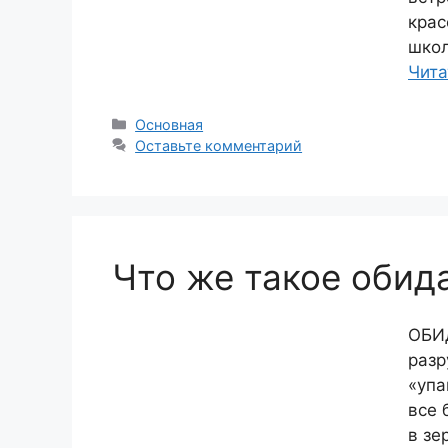
крас
школ
Чита
Рубрики
Основная
Оставьте комментарий
Что же такое обид
ОБИ
разр
«упа
все 
в зе