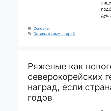
лицо
подб
души
Рубрики
Основная
Оставьте комментарий
Ряженые как новог
северокорейских г
наград, если стран
годов