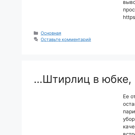
выво
прос
http
Рубрики
Основная
Оставьте комментарий
…Штирлиц в юбке, 
Ее о
оста
пари
убор
каче
встр