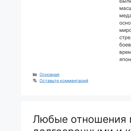
Были
масш
меда
осно
миро
стре
боев
врем
япон
Рубрики
Основная
Оставьте комментарий
Любые отношения 