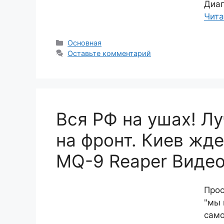
Диаг
Чита
Рубрики
Основная
Оставьте комментарий
Вся РФ на ушах! Л
на фронт. Киев жд
MQ-9 Reaper Виде
Прос
"мы 
само