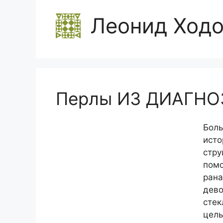
Леонид Ход
Перлы ИЗ ДИАГНО
Боль
исто
стру
помо
рана
дево
стек
цель