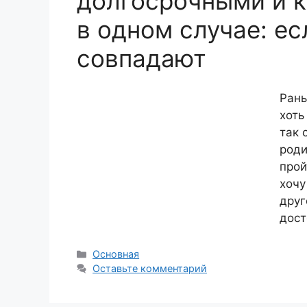
долгосрочными и 
в одном случае: е
совпадают
Рань
хоть
так 
роди
прой
хочу
друг
дост
Рубрики
Основная
Оставьте комментарий