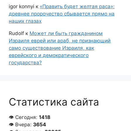
igor konnyi
к
«Править будет желтая раса»:
древнее пророчество сбывается прямо на
наших глазах
Rudolf
к
Может ли быть гражданином
Израиля еврей или араб, не признающий
само существование Израиля, как
еврейского и демократического
государства?
Статистика сайта
👁 Сегодня:
1418
👁 Вчера:
3654