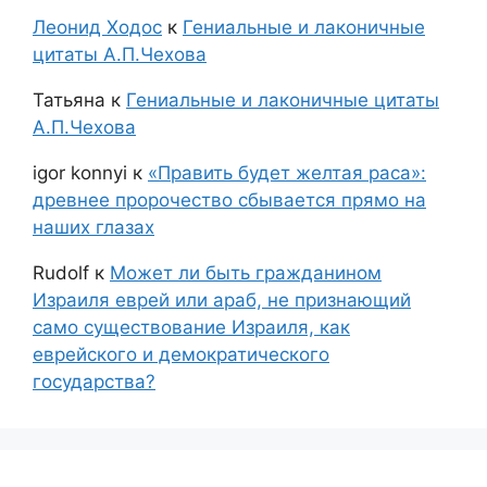
Леонид Ходос
к
Гениальные и лаконичные
цитаты А.П.Чехова
Татьяна
к
Гениальные и лаконичные цитаты
А.П.Чехова
igor konnyi
к
«Править будет желтая раса»:
древнее пророчество сбывается прямо на
наших глазах
Rudolf
к
Может ли быть гражданином
Израиля еврей или араб, не признающий
само существование Израиля, как
еврейского и демократического
государства?