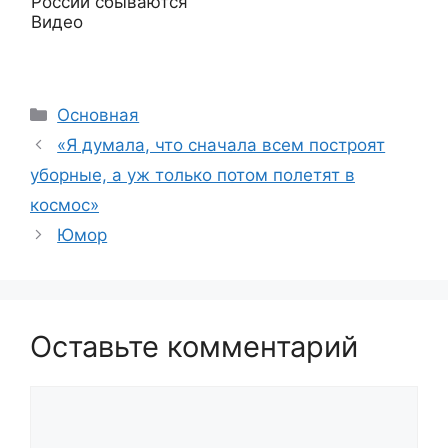
России сбываются
Видео
Рубрики
Основная
«Я думала, что сначала всем построят
уборные, а уж только потом полетят в
космос»
Юмор
Оставьте комментарий
Комментарий