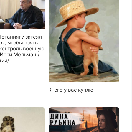
Нетаниягу затеял
к, чтобы взять
 контроль военную
 Йоси Мельман /
ции/
Я его у вас куплю