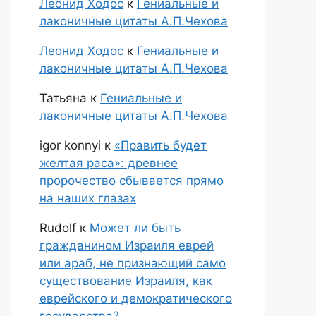
Леонид Ходос
к
Гениальные и
лаконичные цитаты А.П.Чехова
Леонид Ходос
к
Гениальные и
лаконичные цитаты А.П.Чехова
Татьяна
к
Гениальные и
лаконичные цитаты А.П.Чехова
igor konnyi
к
«Править будет
желтая раса»: древнее
пророчество сбывается прямо
на наших глазах
Rudolf
к
Может ли быть
гражданином Израиля еврей
или араб, не признающий само
существование Израиля, как
еврейского и демократического