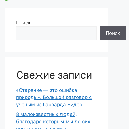
Поиск
Поиск
Свежие записи
«Старение — это ошибка
природы». Большой разговор с
ученым из Гарварда Видео
8 малоизвестных людей,
благодаря которым мы до сих
пор ходим, дышим и