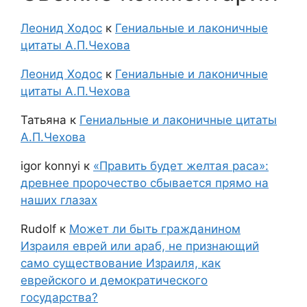
Леонид Ходос
к
Гениальные и лаконичные
цитаты А.П.Чехова
Леонид Ходос
к
Гениальные и лаконичные
цитаты А.П.Чехова
Татьяна
к
Гениальные и лаконичные цитаты
А.П.Чехова
igor konnyi
к
«Править будет желтая раса»:
древнее пророчество сбывается прямо на
наших глазах
Rudolf
к
Может ли быть гражданином
Израиля еврей или араб, не признающий
само существование Израиля, как
еврейского и демократического
государства?