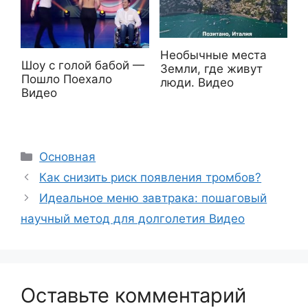
Необычные места
Шоу с голой бабой —
Земли, где живут
Пошло Поехало
люди. Видео
Видео
Рубрики
Основная
Как снизить риск появления тромбов?
Идеальное меню завтрака: пошаговый
научный метод для долголетия Видео
Оставьте комментарий