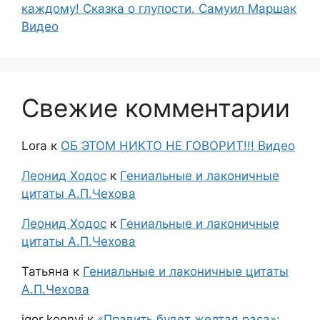
каждому! Сказка о глупости. Самуил Маршак
Видео
Свежие комментарии
Lora
к
ОБ ЭТОМ НИКТО НЕ ГОВОРИТ!!! Видео
Леонид Ходос
к
Гениальные и лаконичные
цитаты А.П.Чехова
Леонид Ходос
к
Гениальные и лаконичные
цитаты А.П.Чехова
Татьяна
к
Гениальные и лаконичные цитаты
А.П.Чехова
igor konnyi
к
«Править будет желтая раса»: