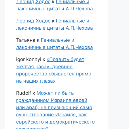
Леонид Ходос
к
Гениальные и
лаконичные цитаты А.П.Чехова
Леонид Ходос
к
Гениальные и
лаконичные цитаты А.П.Чехова
Татьяна
к
Гениальные и
лаконичные цитаты А.П.Чехова
igor konnyi
к
«Править будет
желтая раса»: древнее
пророчество сбывается прямо
на наших глазах
Rudolf
к
Может ли быть
гражданином Израиля еврей
или араб, не признающий само
существование Израиля, как
еврейского и демократического