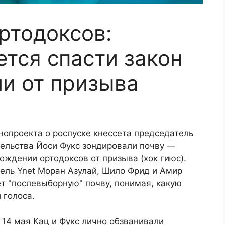
ртодоксов:
ется спасти закон
и от призыва
нопроекта о роспуске кнессета председатель
тельства Йоси Фукс зондировали почву —
ождении ортодоксов от призыва (хок гиюс).
тель Ynet Моран Азулай, Шило Фрид и Амир
т "послевыборную" почву, понимая, какую
 голоса.
 14 мая Кац и Фукс лично обзванивали