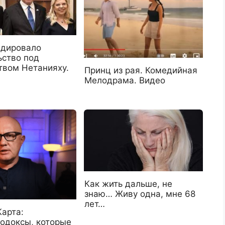
адировало
ьство под
твом Нетанияху.
Принц из рая. Комедийная
Мелодрама. Видео
Как жить дальше, не
знаю… Живу одна, мне 68
лет…
Карта:
тодоксы, которые