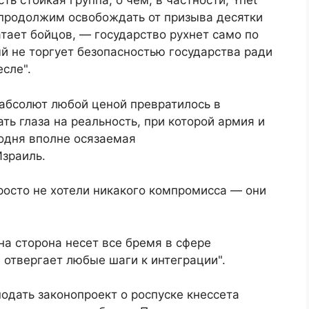
ть стойкая группа, о чем, в частности, Ynet
 продолжим освобождать от призыва десятки
тает бойцов, — государство рухнет само по
й не торгует безопасностью государства ради
сле".
 абсолют любой ценой превратилось в
ть глаза на реальность, при которой армия и
годня вполне осязаемая
Израиль.
осто не хотели никакого компромисса — они
на сторона несет все бремя в сфере
я отвергает любые шаги к интеграции".
одать законопроект о роспуске кнессета