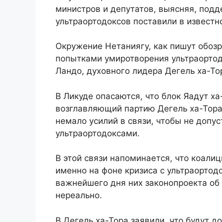
министров и депутатов, выясняя, подд
ультраортодоксов поставили в известн
Окружение Нетаниягу, как пишут обозр
попытками умиротворения ультраортод
Ландо, духовного лидера Дегель ха-То
В Ликуде опасаются, что блок Яадут х
возглавляющий партию Дегель ха-Тора,
немало усилий в связи, чтобы не допус
ультраортодоксами.
В этой связи напоминается, что коалиц
именно на фоне кризиса с ультраортод
важнейшего дня них законопроекта об
нереально.
В Дегель ха-Тора заявили, что будут д