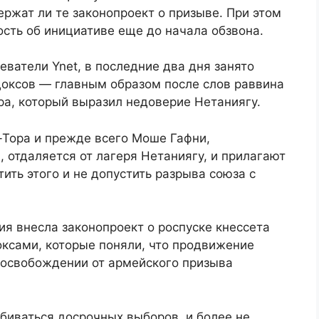
ержат ли те законопроект о призыве. При этом
ость об инициативе еще до начала обзвона.
еватели Ynet, в последние два дня занято
оксов — главным образом после слов раввина
ра, который выразил недоверие Нетаниягу.
а-Тора и прежде всего Моше Гафни,
 отдаляется от лагеря Нетаниягу, и прилагают
тить этого и не допустить разрыва союза с
ия внесла законопроект о роспуске кнессета
оксами, которые поняли, что продвижение
 освобождении от армейского призыва
обиваться досрочных выборов, и более не