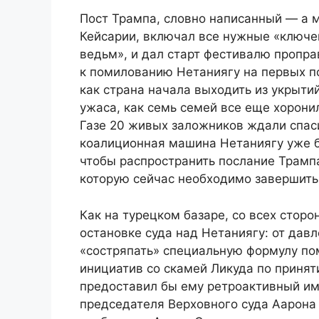
Пост Трампа, словно написанный — а 
Кейсарии, включал все нужные «ключев
ведьм», и дал старт фестивалю пропр
к помилованию Нетаниягу на первых по
как страна начала выходить из укрыти
ужаса, как семь семей все еще хорони
Газе 20 живых заложников ждали спас
коалиционная машина Нетаниягу уже б
чтобы распространить послание Трам
которую сейчас необходимо завершить
Как на турецком базаре, со всех стор
остановке суда над Нетаниягу: от дав
«состряпать» специальную формулу по
инициатив со скамей Ликуда по принят
предоставил бы ему ретроактивный им
председателя Верховного суда Аарона 