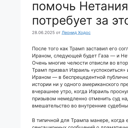
помочь Нетания
потребует за эт
28.06.2025
от
Леонид Ходос
После того как Трамп заставил его сог
Ираном, следующей будет Газа — и Нет
Очень многие челюсти отвисли во вто
Трамп призвал Израиль «успокоиться» 
Ираном — в беспрецедентной публично
истории ни у одного американского пр
вчерашнее утро, когда Израиль просну
призывом немедленно отменить суд н
вмешательство во внутренние судебны
В типичной для Трампа манере, когда 
сенсационных сообщений о драматично