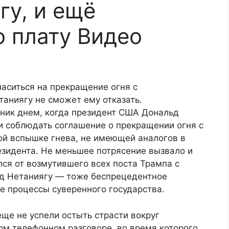
гу, и ещё
о плату Видео
ласиться на прекращение огня с
аниягу не сможет ему отказать.
рник днем, когда президент США Дональд
и соблюдать соглашение о прекращении огня с
й вспышке гнева, не имеющей аналогов в
езидента. Не меньшее потрясение вызвало и
лся от возмутившего всех поста Трампа с
ад Нетаниягу — тоже беспрецедентное
е процессы суверенного государства.
еще не успели остыть страсти вокруг
м телефонном разговоре, во время которого