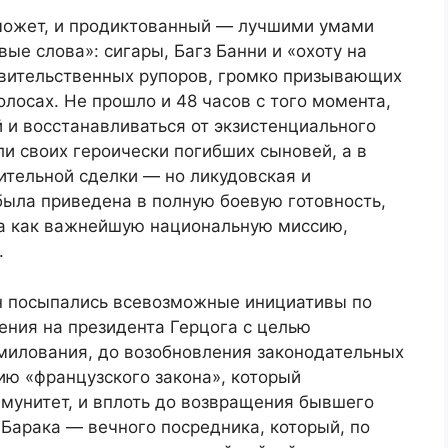
может, и продиктованный — лучшими умами
ые слова»: сигары, Багз Банни и «охоту на
авительственных рупоров, громко призывающих
лосах. Не прошло и 48 часов с того момента,
й и восстанавливаться от экзистенциального
ли своих героически погибших сыновей, а в
ительной сделки — но ликудовская и
ыла приведена в полную боевую готовность,
па как важнейшую национальную миссию,
.
он посыпались всевозможные инициативы по
ления на президента Герцога с целью
милования, до возобновления законодательных
ию «французского закона», который
мунитет, и вплоть до возвращения бывшего
Барака — вечного посредника, который, по