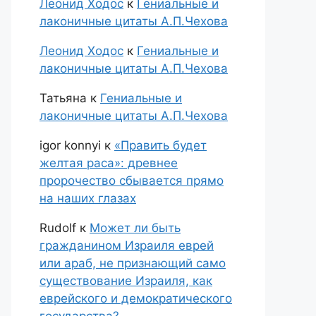
Леонид Ходос
к
Гениальные и
лаконичные цитаты А.П.Чехова
Леонид Ходос
к
Гениальные и
лаконичные цитаты А.П.Чехова
Татьяна
к
Гениальные и
лаконичные цитаты А.П.Чехова
igor konnyi
к
«Править будет
желтая раса»: древнее
пророчество сбывается прямо
на наших глазах
Rudolf
к
Может ли быть
гражданином Израиля еврей
или араб, не признающий само
существование Израиля, как
еврейского и демократического