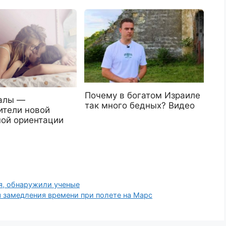
Почему в богатом Израиле
алы —
так много бедных? Видео
ители новой
ной ориентации
я, обнаружили ученые
 замедления времени при полете на Марс