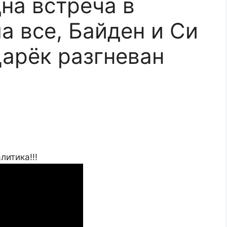
на встреча в
а все, Байден и Си
царёк разгневан
итика!!!