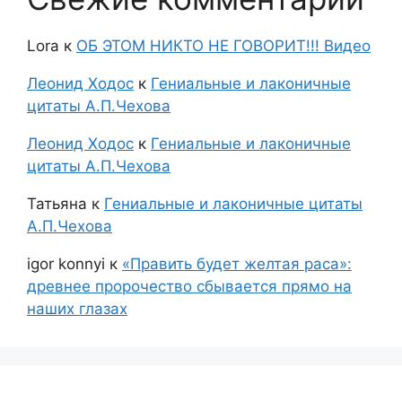
Lora
к
ОБ ЭТОМ НИКТО НЕ ГОВОРИТ!!! Видео
Леонид Ходос
к
Гениальные и лаконичные
цитаты А.П.Чехова
Леонид Ходос
к
Гениальные и лаконичные
цитаты А.П.Чехова
Татьяна
к
Гениальные и лаконичные цитаты
А.П.Чехова
igor konnyi
к
«Править будет желтая раса»:
древнее пророчество сбывается прямо на
наших глазах