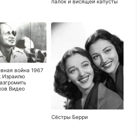
палок и висящей капусты
вная война 1967
к Израилю
разгромить
ков Видео
Сёстры Берри