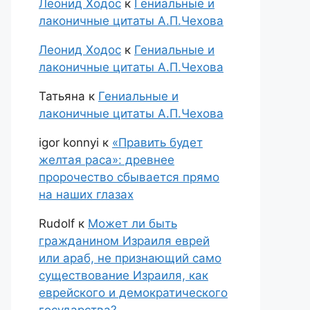
Леонид Ходос
к
Гениальные и
лаконичные цитаты А.П.Чехова
Леонид Ходос
к
Гениальные и
лаконичные цитаты А.П.Чехова
Татьяна
к
Гениальные и
лаконичные цитаты А.П.Чехова
igor konnyi
к
«Править будет
желтая раса»: древнее
пророчество сбывается прямо
на наших глазах
Rudolf
к
Может ли быть
гражданином Израиля еврей
или араб, не признающий само
существование Израиля, как
еврейского и демократического