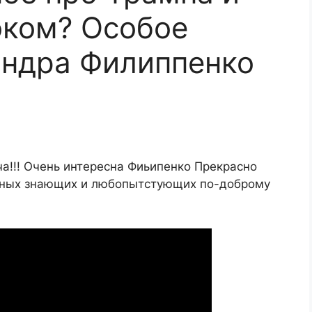
Током? Особое
андра Филиппенко
а!!! Очень интересна Фиьипенко Прекрасно
сных знающих и любопытстующих по-доброму