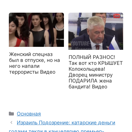
Женский спецназ
ПОЛНЫЙ РАЗНОС!
был в отпуске, но на
Так вот кто КРЫШУЕТ
него напали
Колокольцева!
террористы Видео
Дворец министру
ПОДАРИЛА жена
бандита! Видео
Рубрики
Основная
Израиль Подозрение: катарские деньги
годами текли в канцелярию премьер-