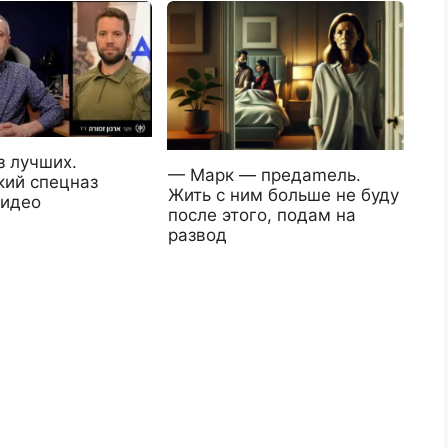
з лучших.
— Марк — предаmель.
кий спецназ
Жить с ним больше не буду
идео
после этого, подам на
развод