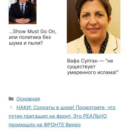
…Show Must Go On,
или политика без
шума и пыли?
Вафа Султан — "не
существует
умеренного ислама!"
Рубрики
Основная
НАКИ: Солдаты в шоке! Посмотрите, что
путин притащил на фронт. Это РЕАЛЬНО
произошло на ФРОНТЕ Видео