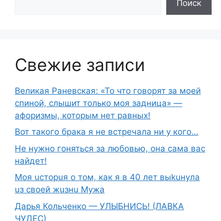
Поиск
Свежие записи
Великая Раневская: «То что говорят за моей
спиной, слышит только моя задница» —
афоризмы, которым нет равных!
Вот такого брака я не встречала ни у кого…
Не нужно гоняться за любовью, она сама вас
найдет!
Moя ucтopuя о том, как я в 40 лет выkuнyлa
uз свoeй жuзнu Myжа
Дарья Кольченко — УЛЫБНИСЬ! (ЛАВКА
ЧУДЕС)