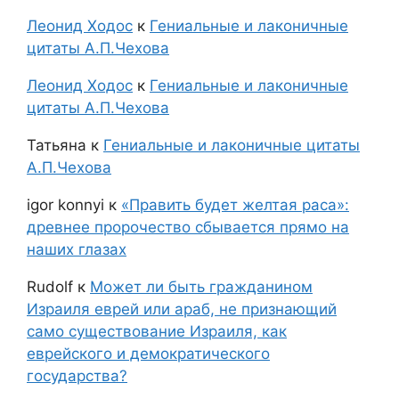
Леонид Ходос
к
Гениальные и лаконичные
цитаты А.П.Чехова
Леонид Ходос
к
Гениальные и лаконичные
цитаты А.П.Чехова
Татьяна
к
Гениальные и лаконичные цитаты
А.П.Чехова
igor konnyi
к
«Править будет желтая раса»:
древнее пророчество сбывается прямо на
наших глазах
Rudolf
к
Может ли быть гражданином
Израиля еврей или араб, не признающий
само существование Израиля, как
еврейского и демократического
государства?