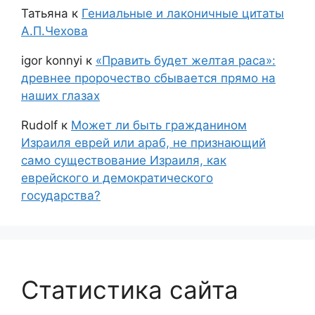
Татьяна
к
Гениальные и лаконичные цитаты
А.П.Чехова
igor konnyi
к
«Править будет желтая раса»:
древнее пророчество сбывается прямо на
наших глазах
Rudolf
к
Может ли быть гражданином
Израиля еврей или араб, не признающий
само существование Израиля, как
еврейского и демократического
государства?
Статистика сайта