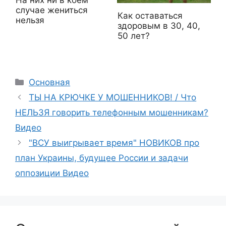
На них ни в коем
случае жениться
Как оставаться
нельзя
здоровым в 30, 40,
50 лет?
Рубрики
Основная
ТЫ НА КРЮЧКЕ У МОШЕННИКОВ! / Что
НЕЛЬЗЯ говорить телефонным мошенникам?
Видео
"ВСУ выигрывает время" НОВИКОВ про
план Украины, будущее России и задачи
оппозиции Видео