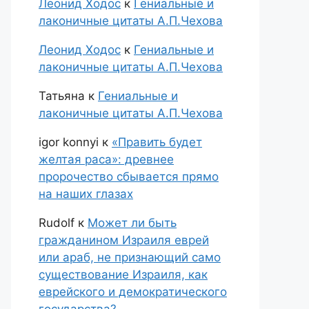
Леонид Ходос
к
Гениальные и
лаконичные цитаты А.П.Чехова
Леонид Ходос
к
Гениальные и
лаконичные цитаты А.П.Чехова
Татьяна
к
Гениальные и
лаконичные цитаты А.П.Чехова
igor konnyi
к
«Править будет
желтая раса»: древнее
пророчество сбывается прямо
на наших глазах
Rudolf
к
Может ли быть
гражданином Израиля еврей
или араб, не признающий само
существование Израиля, как
еврейского и демократического