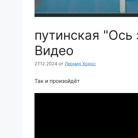
путинская "Ось 
Видео
27.12.2024
от
Леонид Ходос
Так и произойдёт