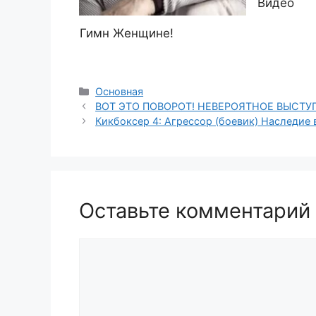
Видео
Гимн Женщине!
Рубрики
Основная
ВОТ ЭТО ПОВОРОТ! НЕВЕРОЯТНОЕ ВЫСТУП
Кикбоксер 4: Агрессор (боевик) Наследие
Оставьте комментарий
Комментарий