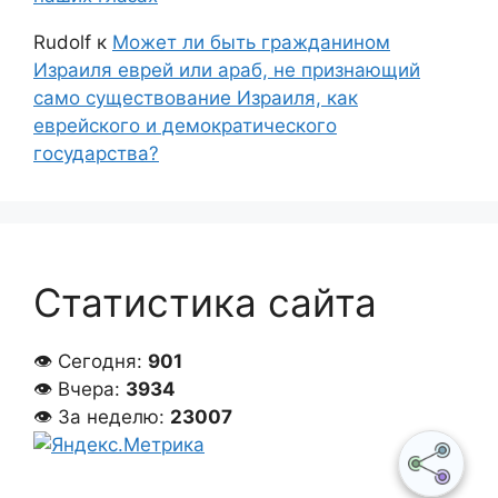
Rudolf
к
Может ли быть гражданином
Израиля еврей или араб, не признающий
само существование Израиля, как
еврейского и демократического
государства?
Статистика сайта
👁 Сегодня:
901
👁 Вчера:
3934
👁 За неделю:
23007