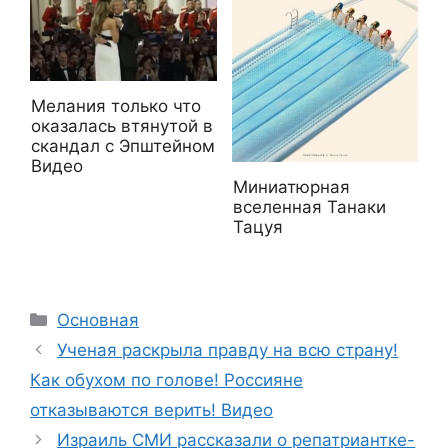
Мелания только что
оказалась втянутой в
скандал с Эпштейном
Видео
Миниатюрная
вселенная Танаки
Тацуя
Рубрики
Основная
Ученая раскрыла правду на всю страну!
Как обухом по голове! Россияне
отказываются верить! Видео
Израиль СМИ рассказали о репатриантке-