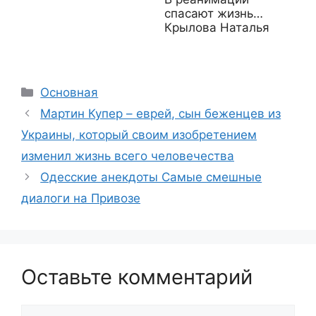
спасают жизнь…
Крылова Наталья
Рубрики
Основная
Мартин Купер – еврей, сын беженцев из
Украины, который своим изобретением
изменил жизнь всего человечества
Одесские анекдоты Самые смешные
диалоги на Привозе
Оставьте комментарий
Комментарий