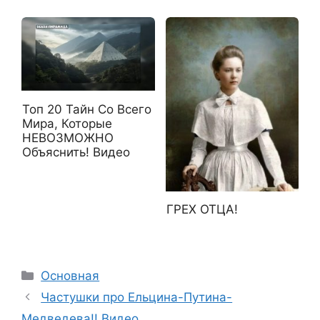
Топ 20 Тайн Со Всего
Мира, Которые
НЕВОЗМОЖНО
Объяснить! Видео
ГРЕХ ОТЦА!
Рубрики
Основная
Частушки про Ельцина-Путина-
Медведева!! Видео