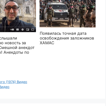
Появилась точная дата
освобождения заложников
 слышали
ХАМАС
ю новость за
Смешной анекдот
ы! Анекдоты по
го (1974) Видео
Видео