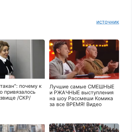
источник
такан": почему к
Лучшие самые СМЕШНЫЕ
о привязалось
и РЖАЧНЫЕ выступления
озвище /СКР/
на шоу Рассмеши Комика
за все ВРЕМЯ! Видео