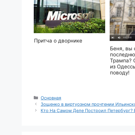
Притча о дворнике
Беня, вы
последню
Трампа? 
из Одесс
поводу!
Рубрики
Основная
Зощенко в виртуозном прочтении Ильинско
Кто На Самом Деле Построил Петербург? 