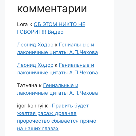
комментарии
Lora
к
ОБ ЭТОМ НИКТО НЕ
ГОВОРИТ!!! Видео
Леонид Ходос
к
Гениальные и
лаконичные цитаты А.П.Чехова
Леонид Ходос
к
Гениальные и
лаконичные цитаты А.П.Чехова
Татьяна
к
Гениальные и
лаконичные цитаты А.П.Чехова
igor konnyi
к
«Править будет
желтая раса»: древнее
пророчество сбывается прямо
на наших глазах