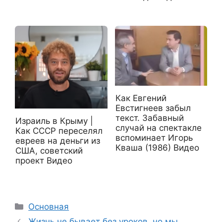
Как Евгений
Евстигнеев забыл
текст. Забавный
Израиль в Крыму |
случай на спектакле
Как СССР переселял
вспоминает Игорь
евреев на деньги из
Кваша (1986) Видео
США, советский
проект Видео
Рубрики
Основная
Жизнь не бывает без уроков, но мы