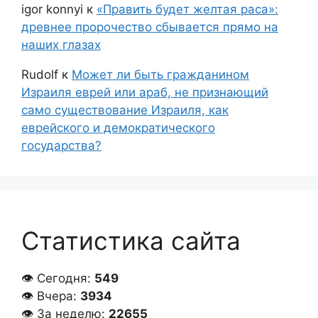
igor konnyi
к
«Править будет желтая раса»:
древнее пророчество сбывается прямо на
наших глазах
Rudolf
к
Может ли быть гражданином
Израиля еврей или араб, не признающий
само существование Израиля, как
еврейского и демократического
государства?
Статистика сайта
👁 Сегодня:
549
👁 Вчера:
3934
👁 За неделю:
22655