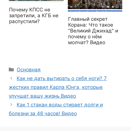
Почему КПСС не
запретили, а КГБ не
Главный секрет
распустили?
Корана: Что такое
"Великий Джихад" и
почему о нём
молчат? Видео
Рубрики
Основная
Как не дать вытирать о себя ноги? 7
жестких правил Карла Юнга, которые
улучшат вашу жизнь Видео
Как 1 стакан воды стирает долги и
болезни за 48 часов! Видео