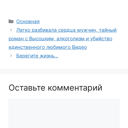
Рубрики
Основная
Легко разбивала сердца мужчин, тайный
роман с Высоцким, алкоголизм и убийство
единственного любимого Видео
Берегите жизнь…
Оставьте комментарий
Комментарий