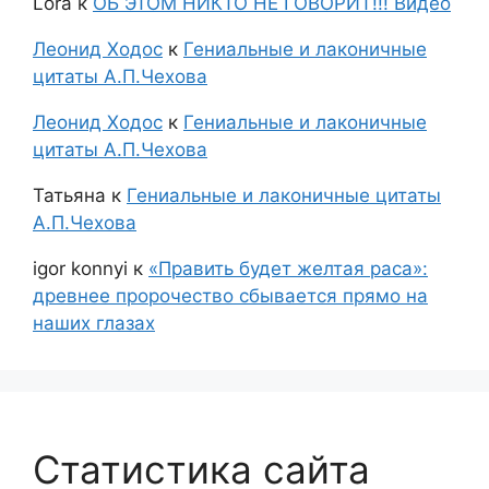
Lora
к
ОБ ЭТОМ НИКТО НЕ ГОВОРИТ!!! Видео
Леонид Ходос
к
Гениальные и лаконичные
цитаты А.П.Чехова
Леонид Ходос
к
Гениальные и лаконичные
цитаты А.П.Чехова
Татьяна
к
Гениальные и лаконичные цитаты
А.П.Чехова
igor konnyi
к
«Править будет желтая раса»:
древнее пророчество сбывается прямо на
наших глазах
Статистика сайта