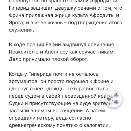
соревнуется по красоте с самой Афродитой.
Гиперид защищал девушку речами о том, что
Фрина прилежная жрица культа Афродиты и
Эрота, и вся ее жизнь – подтверждение этого
служения.
В ходе прений Евфий выдвинул обвинения
Праксителю и Апеллесу как соучастникам.
Дело принимало плохой оборот.
Когда у Гиперида почти не осталось
аргументов, он просто подошел к Фрине и
сдернул с нее одежды. Гетера восстала
перед судом в своей первозданной красе.
Судьи и присутствующие на суде зрители
застыли в немом восхищении. А затем
оправдали гетеру, ведь согласно
древнегреческому понятию о калогатии,