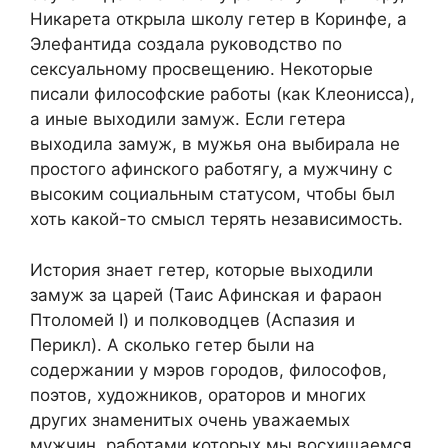
Никарета открыла школу гетер в Коринфе, а
Элефантида создала руководство по
сексуальному просвещению. Некоторые
писали философские работы (как Клеонисса),
а иные выходили замуж. Если гетера
выходила замуж, в мужья она выбирала не
простого афинского работягу, а мужчину с
высоким социальным статусом, чтобы был
хоть какой-то смысл терять независимость.
История знает гетер, которые выходили
замуж за царей (Таис Афинская и фараон
Птоломей I) и полководцев (Аспазия и
Перикл). А сколько гетер были на
содержании у мэров городов, философов,
поэтов, художников, ораторов и многих
других знаменитых очень уважаемых
мужчин, работами которых мы восхищаемся