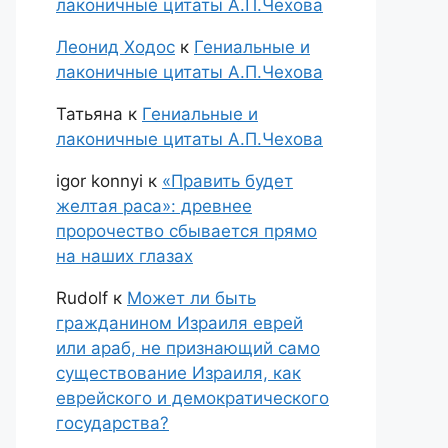
лаконичные цитаты А.П.Чехова
Леонид Ходос
к
Гениальные и
лаконичные цитаты А.П.Чехова
Татьяна
к
Гениальные и
лаконичные цитаты А.П.Чехова
igor konnyi
к
«Править будет
желтая раса»: древнее
пророчество сбывается прямо
на наших глазах
Rudolf
к
Может ли быть
гражданином Израиля еврей
или араб, не признающий само
существование Израиля, как
еврейского и демократического
государства?