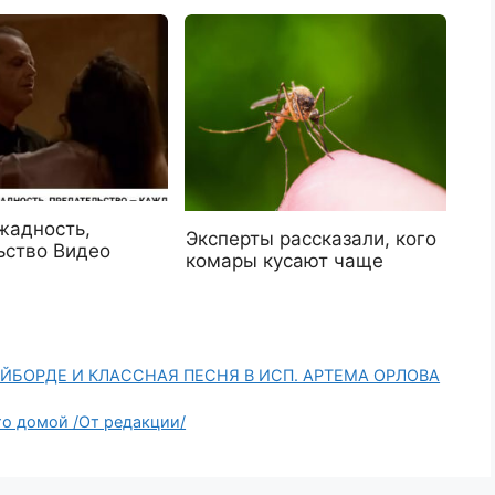
жадность,
Эксперты рассказали, кого
ьство Видео
комары кусают чаще
АЙБОРДЕ И КЛАССНАЯ ПЕСНЯ В ИСП. АРТЕМА ОРЛОВА
его домой /От редакции/