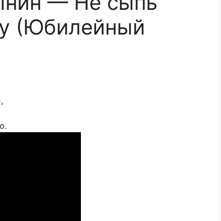
ынин — Не сыпь
ну (Юбилейный
,
о.