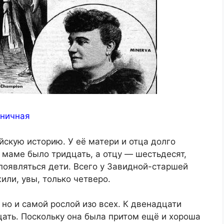
рничная
скую историю. У её матери и отца долго
а маме было тридцать, а отцу — шестьдесят,
 появляться дети. Всего у Завидной-старшей
ли, увы, только четверо.
но и самой рослой изо всех. К двенадцати
ать. Поскольку она была притом ещё и хороша