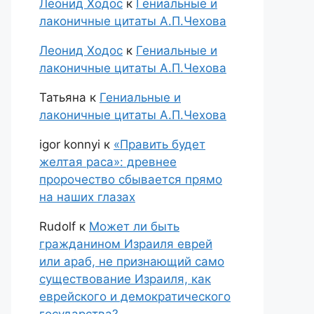
Леонид Ходос
к
Гениальные и
лаконичные цитаты А.П.Чехова
Леонид Ходос
к
Гениальные и
лаконичные цитаты А.П.Чехова
Татьяна
к
Гениальные и
лаконичные цитаты А.П.Чехова
igor konnyi
к
«Править будет
желтая раса»: древнее
пророчество сбывается прямо
на наших глазах
Rudolf
к
Может ли быть
гражданином Израиля еврей
или араб, не признающий само
существование Израиля, как
еврейского и демократического