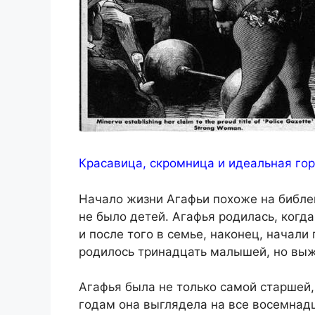
Красавица, скромница и идеальная го
Начало жизни Агафьи похоже на библей
не было детей. Агафья родилась, когд
и после того в семье, наконец, начали
родилось тринадцать малышей, но выжи
Агафья была не только самой старшей, 
годам она выглядела на все восемнадц