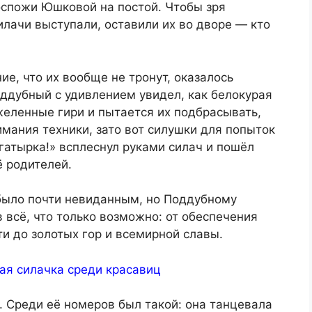
оспожи Юшковой на постой. Чтобы зря
илачи выступали, оставили их во дворе — кто
ие, что их вообще не тронут, оказалось
ддубный с удивлением увидел, как белокурая
еленные гири и пытается их подбрасывать,
имания техники, зато вот силушки для попыток
огатырка!» всплеснул руками силач и пошёл
ё родителей.
было почти невиданным, но Поддубному
 всё, что только возможно: от обеспечения
ти до золотых гор и всемирной славы.
ая силачка среди красавиц
 Среди её номеров был такой: она танцевала