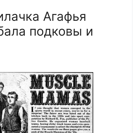
илачка Агафья
бала подковы и