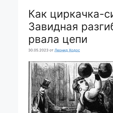
Как циркачка-с
Завидная разги
рвала цепи
30.05.2023
от
Леонид Ходос