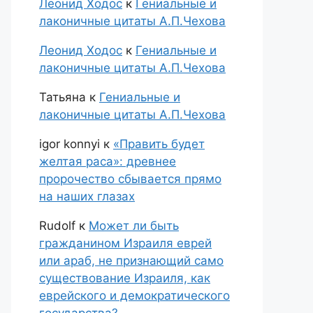
Леонид Ходос
к
Гениальные и
лаконичные цитаты А.П.Чехова
Леонид Ходос
к
Гениальные и
лаконичные цитаты А.П.Чехова
Татьяна
к
Гениальные и
лаконичные цитаты А.П.Чехова
igor konnyi
к
«Править будет
желтая раса»: древнее
пророчество сбывается прямо
на наших глазах
Rudolf
к
Может ли быть
гражданином Израиля еврей
или араб, не признающий само
существование Израиля, как
еврейского и демократического