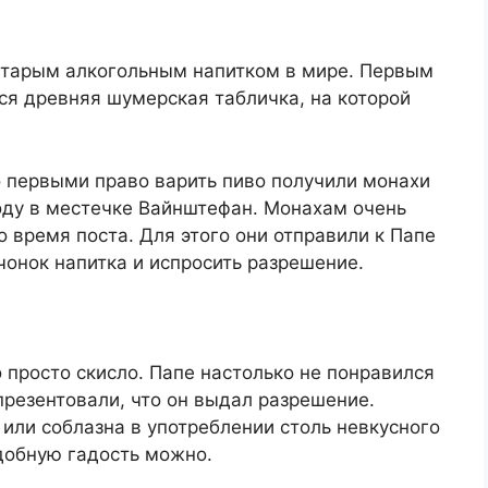
 старым алкогольным напитком в мире. Первым
ся древняя шумерская табличка, на которой
о первыми право варить пиво получили монахи
оду в местечке Вайнштефан. Монахам очень
о время поста. Для этого они отправили к Папе
чонок напитка и испросить разрешение.
 просто скисло. Папе настолько не понравился
презентовали, что он выдал разрешение.
 или соблазна в употреблении столь невкусного
одобную гадость можно.