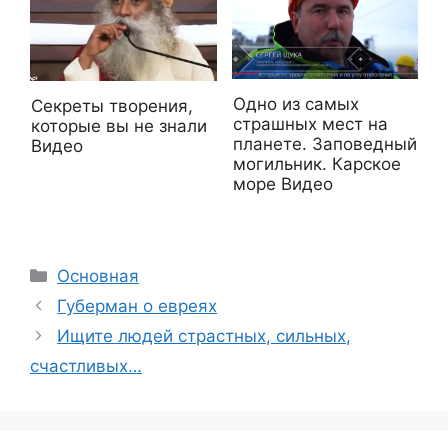
Одно из самых
Секреты творения,
страшных мест на
которые вы не знали
планете. Заповедный
Видео
могильник. Карское
море Видео
Рубрики
Основная
Губерман о евреях
Ищите людей страстных, сильных,
счастливых…