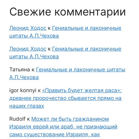
Свежие комментарии
Леонид Ходос
к
Гениальные и лаконичные
цитаты А.П.Чехова
Леонид Ходос
к
Гениальные и лаконичные
цитаты А.П.Чехова
Татьяна
к
Гениальные и лаконичные цитаты
А.П.Чехова
igor konnyi
к
«Править будет желтая раса»:
древнее пророчество сбывается прямо на
наших глазах
Rudolf
к
Может ли быть гражданином
Израиля еврей или араб, не признающий
само существование Израиля, как