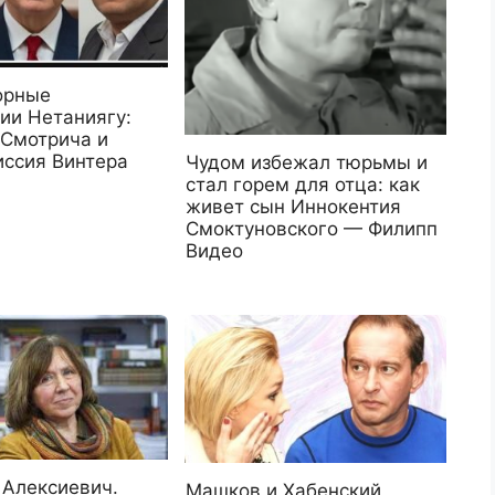
орные
ии Нетаниягу:
 Смотрича и
иссия Винтера
Чудом избежал тюрьмы и
стал горем для отца: как
живет сын Иннокентия
Смоктуновского — Филипп
Видео
 Алексиевич.
Машков и Хабенский