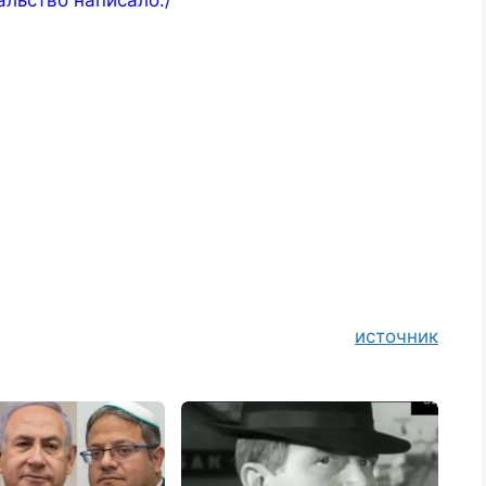
альство написало./
источник