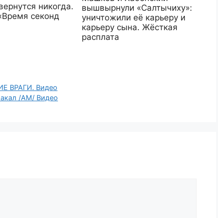
вернутся никогда.
вышвырнули «Салтычиху»:
 «Время секонд
уничтожили её карьеру и
карьеру сына. Жёсткая
расплата
Е ВРАГИ. Видео
акал /АМ/ Видео