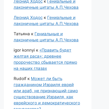
Леонид Ходос
к
Гениальные и
лаконичные цитаты А.П.Чехова
Леонид Ходос
к
Гениальные и
лаконичные цитаты А.П.Чехова
Татьяна
к
Гениальные и
лаконичные цитаты А.П.Чехова
igor konnyi
к
«Править будет
желтая раса»: древнее
пророчество сбывается прямо
на наших глазах
Rudolf
к
Может ли быть
гражданином Израиля еврей
или араб, не признающий само
существование Израиля, как
еврейского и демократического