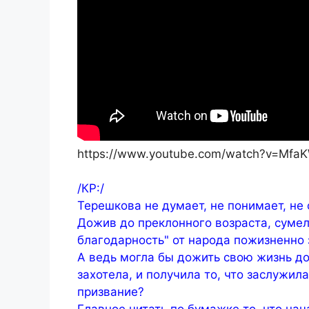
https://www.youtube.com/watch?v=Mf
/КР:/
Терешкова не думает, не понимает, не 
Дожив до преклонного возраста, сумел
благодарность" от народа пожизненно 
А ведь могла бы дожить свою жизнь дос
захотела, и получила то, что заслужил
призвание?