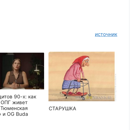
источник
итов 90-х: как
 ОПГ живет
| Тюменская
СТАРУШКА
» и OG Buda