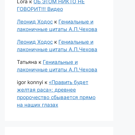
Lora
к
ОБ ЭТОМ НИКТО НЕ
ГОВОРИТ!!! Видео
Леонид Ходос
к
Гениальные и
лаконичные цитаты А.П.Чехова
Леонид Ходос
к
Гениальные и
лаконичные цитаты А.П.Чехова
Татьяна
к
Гениальные и
лаконичные цитаты А.П.Чехова
igor konnyi
к
«Править будет
желтая раса»: древнее
пророчество сбывается прямо
на наших глазах