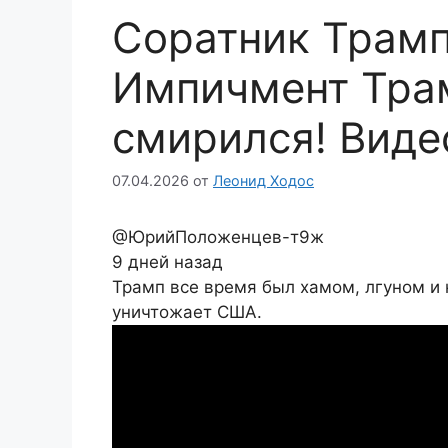
Соратник Трамп
Импичмент Трам
смирился! Виде
07.04.2026
от
Леонид Ходос
@ЮрийПоложенцев-т9ж
9 дней назад
Трамп все время был хамом, лгуном и 
уничтожает США.