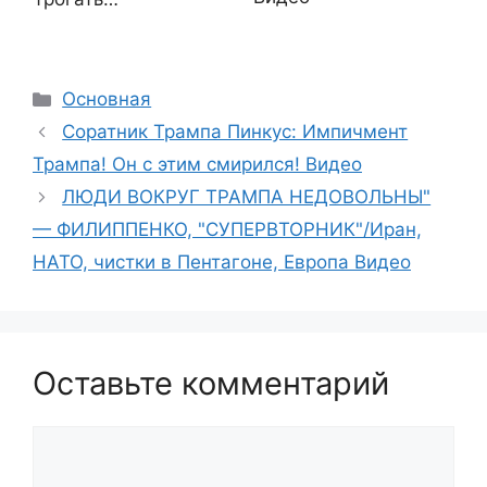
Рубрики
Основная
Соратник Трампа Пинкус: Импичмент
Трампа! Он с этим смирился! Видео
ЛЮДИ ВОКРУГ ТРАМПА НЕДОВОЛЬНЫ"
— ФИЛИППЕНКО, "СУПЕРВТОРНИК"/Иран,
НАТО, чистки в Пентагоне, Европа Видео
Оставьте комментарий
Комментарий