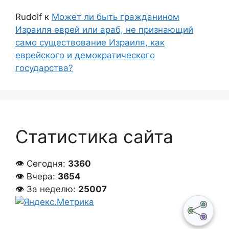
Rudolf
к
Может ли быть гражданином
Израиля еврей или араб, не признающий
само существование Израиля, как
еврейского и демократического
государства?
Статистика сайта
👁 Сегодня:
3360
👁 Вчера:
3654
👁 За неделю:
25007