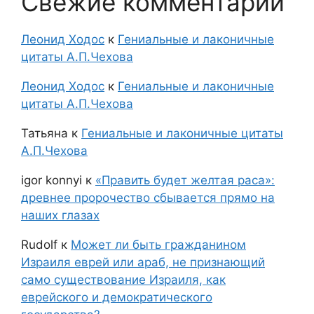
Свежие комментарии
Леонид Ходос
к
Гениальные и лаконичные
цитаты А.П.Чехова
Леонид Ходос
к
Гениальные и лаконичные
цитаты А.П.Чехова
Татьяна
к
Гениальные и лаконичные цитаты
А.П.Чехова
igor konnyi
к
«Править будет желтая раса»:
древнее пророчество сбывается прямо на
наших глазах
Rudolf
к
Может ли быть гражданином
Израиля еврей или араб, не признающий
само существование Израиля, как
еврейского и демократического