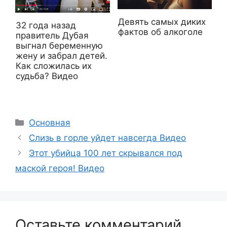
Девять самых диких
32 года назад
фактов об алкоголе
правитель Дубая
выгнал беременную
жену и забрал детей.
Как сложилась их
судьба? Видео
Рубрики
Основная
Слизь в горле уйдет навсегда Видео
Этот убийца 100 лет скрывался под
маской героя! Видео
Оставьте комментарий