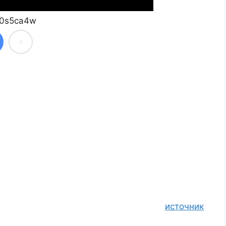
70s5ca4w
источник