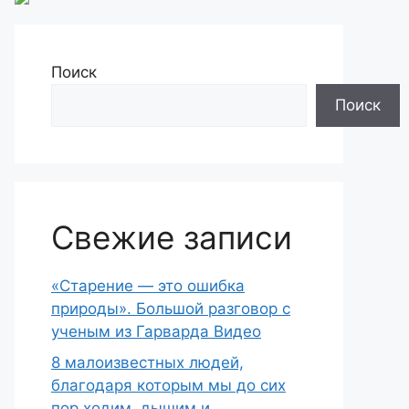
Поиск
Поиск
Свежие записи
«Старение — это ошибка
природы». Большой разговор с
ученым из Гарварда Видео
8 малоизвестных людей,
благодаря которым мы до сих
пор ходим, дышим и