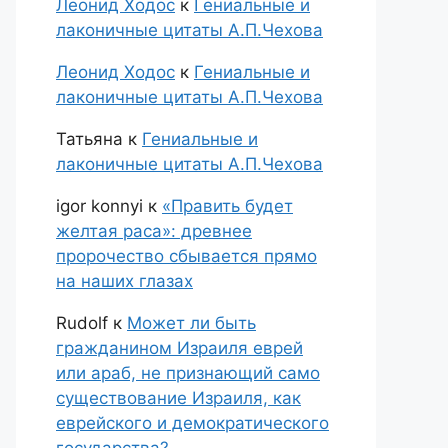
Леонид Ходос
к
Гениальные и
лаконичные цитаты А.П.Чехова
Леонид Ходос
к
Гениальные и
лаконичные цитаты А.П.Чехова
Татьяна
к
Гениальные и
лаконичные цитаты А.П.Чехова
igor konnyi
к
«Править будет
желтая раса»: древнее
пророчество сбывается прямо
на наших глазах
Rudolf
к
Может ли быть
гражданином Израиля еврей
или араб, не признающий само
существование Израиля, как
еврейского и демократического