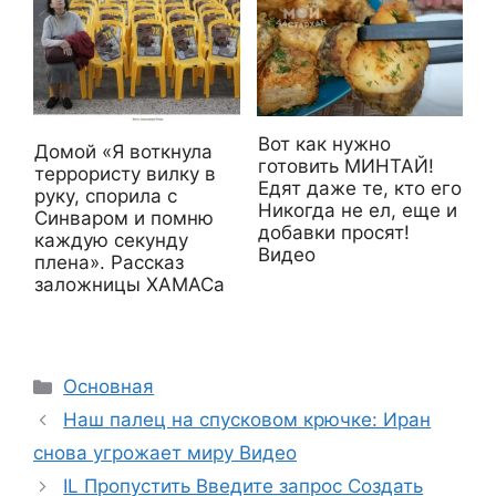
Вот как нужно
Домой «Я воткнула
готовить МИНТАЙ!
террористу вилку в
Едят даже те, кто его
руку, спорила с
Никогда не ел, еще и
Синваром и помню
добавки просят!
каждую секунду
Видео
плена». Рассказ
заложницы ХАМАСа
Рубрики
Основная
Наш палец на спусковом крючке: Иран
снова угрожает миру Видео
IL Пропустить Введите запрос Создать