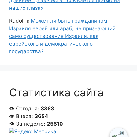
древнее пророчество сбывается прямо на
наших глазах
Rudolf
к
Может ли быть гражданином
Израиля еврей или араб, не признающий
само существование Израиля, как
еврейского и демократического
государства?
Статистика сайта
👁 Сегодня:
3863
👁 Вчера:
3654
👁 За неделю:
25510