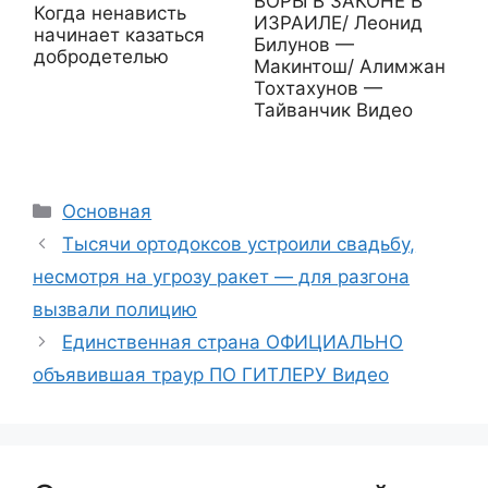
ВОРЫ В ЗАКОНЕ В
Когда ненависть
ИЗРАИЛЕ/ Леонид
начинает казаться
Билунов —
добродетелью
Макинтош/ Алимжан
Тохтахунов —
Тайванчик Видео
Рубрики
Основная
Тысячи ортодоксов устроили свадьбу,
несмотря на угрозу ракет — для разгона
вызвали полицию
Единственная страна ОФИЦИАЛЬНО
объявившая траур ПО ГИТЛЕРУ Видео