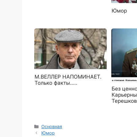
Юмор
М.ВЕЛЛЕР НАПОМИНАЕТ.
Только факты…..
Без ценно
Карьерны
Терешков
Рубрики
Основная
Юмор