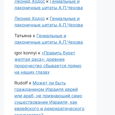
Леонид Ходос
к
Гениальные и
лаконичные цитаты А.П.Чехова
Леонид Ходос
к
Гениальные и
лаконичные цитаты А.П.Чехова
Татьяна
к
Гениальные и
лаконичные цитаты А.П.Чехова
igor konnyi
к
«Править будет
желтая раса»: древнее
пророчество сбывается прямо
на наших глазах
Rudolf
к
Может ли быть
гражданином Израиля еврей
или араб, не признающий само
существование Израиля, как
еврейского и демократического