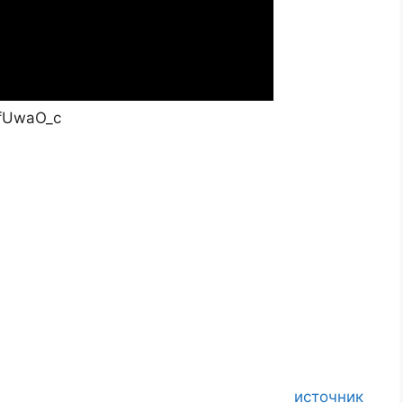
9fUwaO_c
источник