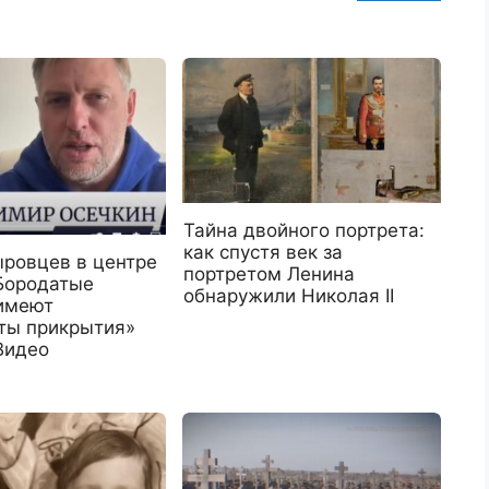
Тайна двойного портрета:
как спустя век за
ыровцев в центре
портретом Ленина
Бородатые
обнаружили Николая II
имеют
ты прикрытия»
Видео