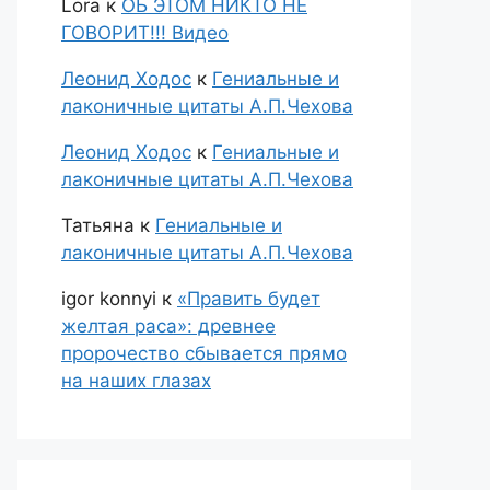
Lora
к
ОБ ЭТОМ НИКТО НЕ
ГОВОРИТ!!! Видео
Леонид Ходос
к
Гениальные и
лаконичные цитаты А.П.Чехова
Леонид Ходос
к
Гениальные и
лаконичные цитаты А.П.Чехова
Татьяна
к
Гениальные и
лаконичные цитаты А.П.Чехова
igor konnyi
к
«Править будет
желтая раса»: древнее
пророчество сбывается прямо
на наших глазах