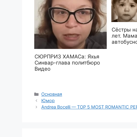
Сёстры н
лет. Мама
автобусно
СЮРПРИЗ ХАМАСа: Яхья
Синвар-глава политбюро
Видео
Рубрики
Основная
Юмор
Andrea Bocelli — TOP 5 MOST ROMANTIC 