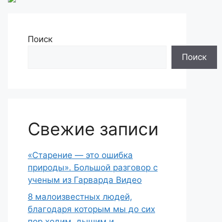
Поиск
Поиск
Свежие записи
«Старение — это ошибка
природы». Большой разговор с
ученым из Гарварда Видео
8 малоизвестных людей,
благодаря которым мы до сих
пор ходим, дышим и