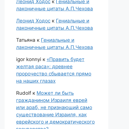
Леонид Ходос
к
Гениальные и
лаконичные цитаты А.П.Чехова
Леонид Ходос
к
Гениальные и
лаконичные цитаты А.П.Чехова
Татьяна
к
Гениальные и
лаконичные цитаты А.П.Чехова
igor konnyi
к
«Править будет
желтая раса»: древнее
пророчество сбывается прямо
на наших глазах
Rudolf
к
Может ли быть
гражданином Израиля еврей
или араб, не признающий само
существование Израиля, как
еврейского и демократического