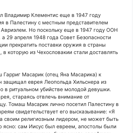
л Владимир Клементис еще в 1947 году
я в Палестину с местным представителем
 Авриэлем. Но поскольку еще в 1947 году ООН
, а 29 апреля 1948 года Совет Безопасности
ции прекратить поставки оружия в страны
, в которую из Чехословакии стали доставлять
 Гарриг Масарик (отец Яна Масарика) к
он защищал еврея Леопольда Хильснера из
го в ритуальном убийстве молодой девушки.
врея, стараясь отвлечь внимание от
цу. Томаш Масарик лично посетил Палестину в
евреям свидетельствует его высказывание: «Я
са своим религиозным лидером, не может быть
 ясно: сам Иисус был евреем, апостолы были