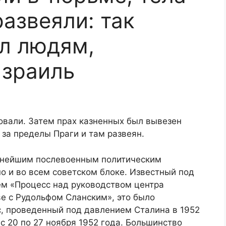
развеяли: так
л людям,
зраиль
овали. Затем прах казненных был вывезен
 за пределы Праги и там развеян.
пнейшим послевоенным политическим
но и во всем советском блоке. Известный под
м «Процесс над руководством центра
ве с Рудольфом Сланским», это было
, проведенный под давлением Сталина в 1952
с 20 по 27 ноября 1952 года. Большинство