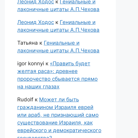
Леонид Ходос
к
Гениальные и
лаконичные цитаты А.П.Чехова
Леонид Ходос
к
Гениальные и
лаконичные цитаты А.П.Чехова
Татьяна
к
Гениальные и
лаконичные цитаты А.П.Чехова
igor konnyi
к
«Править будет
желтая раса»: древнее
пророчество сбывается прямо
на наших глазах
Rudolf
к
Может ли быть
гражданином Израиля еврей
или араб, не признающий само
существование Израиля, как
еврейского и демократического