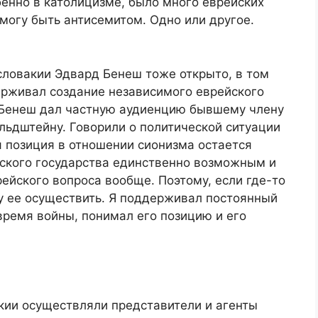
бенно в католицизме, было много еврейских
смогу быть антисемитом. Одно или другое.
ловакии Эдвард Бенеш тоже открыто, в том
ерживал создание независимого еврейского
а Бенеш дал частную аудиенцию бывшему члену
льдштейну. Говорили о политической ситуации
я позиция в отношении сионизма остается
ского государства единственно возможным и
йского вопроса вообще. Поэтому, если где-то
у ее осуществить. Я поддерживал постоянный
время войны, понимал его позицию и его
кии осуществляли представители и агенты