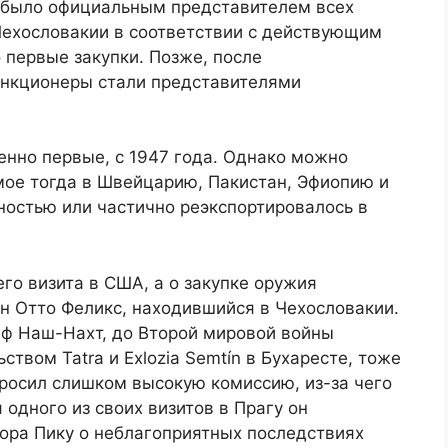
о было официальным представителем всех
Чехословакии в соответствии с действующим
первые закупки. Позже, после
ункционеры стали представителями
енно первые, с 1947 года. Однако можно
мое тогда в Швейцарию, Пакистан, Эфиопию и
ностью или частично реэкспортировалось в
го визита в США, а о закупке оружия
н Отто Феликс, находившийся в Чехословакии.
еф Наш-Нахт, до Второй мировой войны
твом Tatra и Exlozia Semtín в Бухаресте, тоже
просил слишком высокую комиссию, из-за чего
 одного из своих визитов в Прагу он
ора Пику о неблагоприятных последствиях