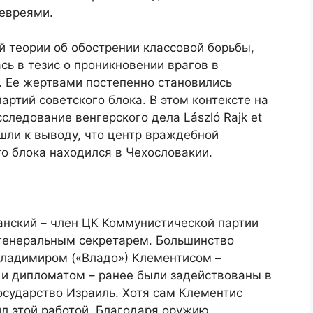
 евреями.
 теории об обострении классовой борьбы,
ь в тезис о проникновении врагов в
. Ее жертвами постепенно становились
артий советского блока. В этом контексте на
следование венгерского дела László Rajk et
ишли к выводу, что центр враждебной
о блока находился в Чехословакии.
нский – член ЦК Коммунистической партии
 генеральным секретарем. Большинство
Владимиром («Владо») Клементисом –
и дипломатом – ранее были задействованы в
сударство Израиль. Хотя сам Клементис
ил этой работой. Благодаря оружию,