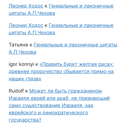
Леонид Ходос
к
Гениальные и лаконичные
цитаты А.П.Чехова
Леонид Ходос
к
Гениальные и лаконичные
цитаты А.П.Чехова
Татьяна
к
Гениальные и лаконичные цитаты
А.П.Чехова
igor konnyi
к
«Править будет желтая раса»:
древнее пророчество сбывается прямо на
наших глазах
Rudolf
к
Может ли быть гражданином
Израиля еврей или араб, не признающий
само существование Израиля, как
еврейского и демократического
государства?