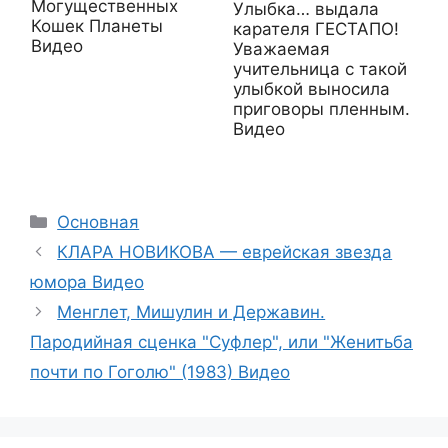
Могущественных
Улыбка… выдала
Кошек Планеты
карателя ГЕСТАПО!
Видео
Уважаемая
учительница с такой
улыбкой выносила
приговоры пленным.
Видео
Рубрики
Основная
КЛАРА НОВИКОВА — еврейская звезда
юмора Видео
Менглет, Мишулин и Державин.
Пародийная сценка "Суфлер", или "Женитьба
почти по Гоголю" (1983) Видео